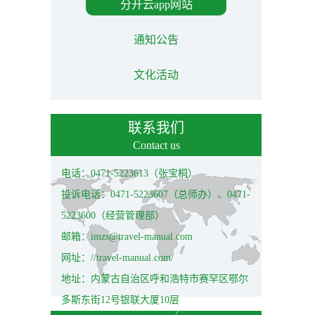
分开云app网站
通知公告
文化活动
联系我们
Contact us
电话：0471-5223613（张宝桐）
投诉电话：0471-5223607（总师办）、0471-
5223600（经营管理部）
邮箱：imzs@travel-manual.com
网址：//travel-manual.com/
地址：内蒙古自治区呼和浩特市赛罕区鄂尔
多斯东街12号银联大厦10层