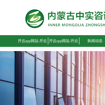
开云app网站
开云app网站-开云
开云app网站-开云
新闻动态
(中国)
(中国)