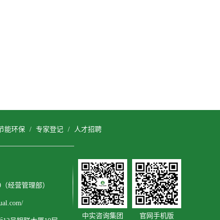
节能环保
/
专家登记
/
人才招聘
3600（经营管理部）
al.com/
中实咨询集团
官网手机版