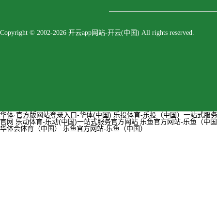
Copyright © 2002-2026 开云app网站-开云(中国) All rights reserved.
华体·官方版网站登录入口-华体(中国)
乐投体育-乐投（中国）一站式服
官网
乐动体育-乐动(中国)一站式服务官方网站
乐鱼官方网站-乐鱼（中
华体会体育（中国）
乐鱼官方网站-乐鱼（中国）