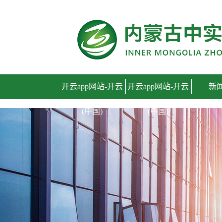
开云app网站
开云app网站-开云
开云app网站-开云
新
(中国)
(中国)