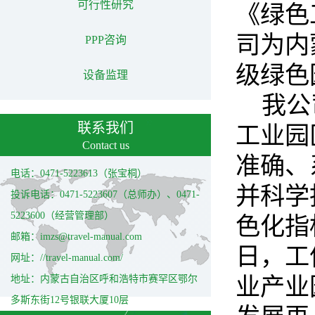
可行性研究
《绿色
司为内
PPP咨询
级绿色
设备监理
我公
联系我们
工业园
Contact us
准确、
电话：0471-5223613（张宝桐）
并科学
投诉电话：0471-5223607（总师办）、0471-
5223600（经营管理部）
色化指
邮箱：imzs@travel-manual.com
日，工
网址：//travel-manual.com/
地址：内蒙古自治区呼和浩特市赛罕区鄂尔
业产业
多斯东街12号银联大厦10层