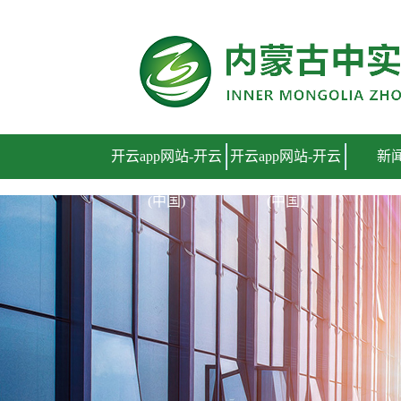
开云app网站
开云app网站-开云
开云app网站-开云
新
(中国)
(中国)