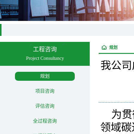
规划
工程咨询
Project Consultancy
我公司
规划
项目咨询
评估咨询
为贯
全过程咨询
领域碳