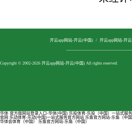
开云app网站-开云(中国)
/
开云app网站-开
Copyright © 2002-2026 开云app网站-开云(中国) All rights reserved.
华体·官方版网站登录入口-华体(中国)
乐投体育-乐投（中国）一站式服
官网
乐动体育-乐动(中国)一站式服务官方网站
乐鱼官方网站-乐鱼（中
华体会体育（中国）
乐鱼官方网站-乐鱼（中国）