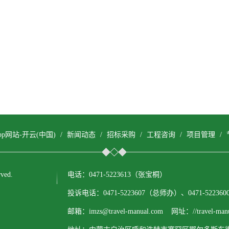
pp网站-开云(中国)
/
新闻动态
/
招标采购
/
工程咨询
/
项目管理
/
ved.
电话：0471-5223613（张宝桐）
投诉电话：0471-5223607（总师办）、0471-522
邮箱：imzs@travel-manual.com 网址：//travel-manu