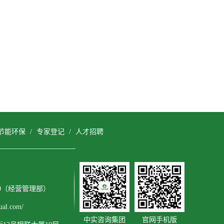
节能环保
/
专家登记
/
人才招聘
3600（经营管理部）
al.com/
中实咨询集团
官网手机版