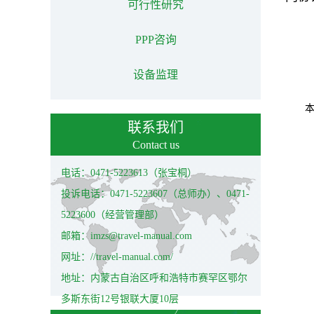
可行性研究
PPP咨询
设备监理
联系我们
Contact us
电话：0471-5223613（张宝桐）
投诉电话：0471-5223607（总师办）、0471-
5223600（经营管理部）
邮箱：imzs@travel-manual.com
网址：//travel-manual.com/
地址：内蒙古自治区呼和浩特市赛罕区鄂尔
多斯东街12号银联大厦10层