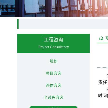
工程咨询
Project Consultancy
规划
项目咨询
责任
评估咨询
时间
全过程咨询