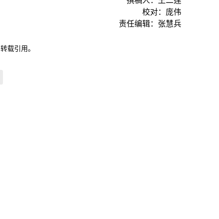
撰稿人：王二莲
校对：庞伟
责任编辑：张慧兵
自转载引用。