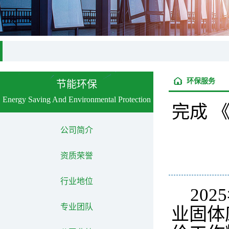
环保服务
节能环保
Energy Saving And Environmental Protection
完成 
公司简介
资质荣誉
行业地位
20
专业团队
业固体