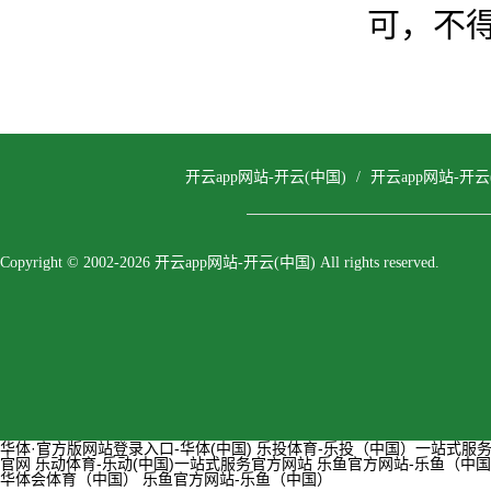
可，不
开云app网站-开云(中国)
/
开云app网站-开
Copyright © 2002-2026 开云app网站-开云(中国) All rights reserved.
华体·官方版网站登录入口-华体(中国)
乐投体育-乐投（中国）一站式服
官网
乐动体育-乐动(中国)一站式服务官方网站
乐鱼官方网站-乐鱼（中
华体会体育（中国）
乐鱼官方网站-乐鱼（中国）