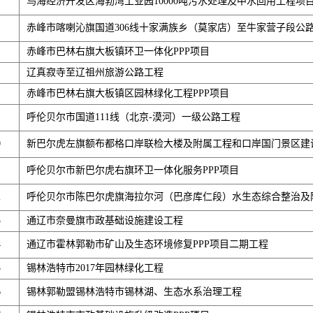
乌海经济开发区海勃湾工业园10000吨污水处理及中水回用工程项
赤峰市喀喇沁旗国道306线十家满族乡（莫家店）至牛家营子段公
赤峰市巴林右旗大板镇环卫一体化PPP项目
辽真寂寺至辽祖州旅游公路工程
赤峰市巴林右旗大板镇区园林绿化工程PPP项目
呼伦贝尔市国道111线（北京-漠河）一级公路工程
0
新巴尔虎左旗额布都格口岸联检大楼及附属工程和口岸国门景区建设
呼伦贝尔市新巴尔虎右旗环卫一体化服务PPP项目
2
呼伦贝尔市陈巴尔虎旗海拉尔河（巴彦库仁段）水生态综合整治及附
3
通辽市奈曼旗市政基础设施建设工程
4
通辽市霍林郭勒市矿山及生态环境修复PPP项目二期工程
5
锡林浩特市2017年园林绿化工程
6
锡林郭勒盟锡林浩特市锡林湖、生态水系治理工程