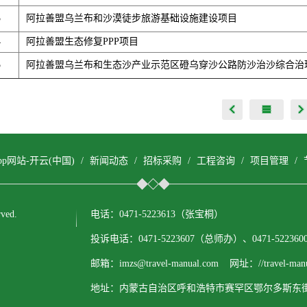
3
阿拉善盟乌兰布和沙漠徒步旅游基础设施建设项目
4
阿拉善盟生态修复PPP项目
5
阿拉善盟乌兰布和生态沙产业示范区磴乌穿沙公路防沙治沙综合治
pp网站-开云(中国)
/
新闻动态
/
招标采购
/
工程咨询
/
项目管理
/
ved.
电话：0471-5223613（张宝桐）
投诉电话：0471-5223607（总师办）、0471-522
邮箱：imzs@travel-manual.com 网址：//travel-manu
地址：内蒙古自治区呼和浩特市赛罕区鄂尔多斯东街1