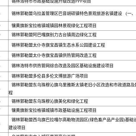
7
锡林浩特市市政基础设施升级改造PPP项目
8
锡林郭勒盟乌拉盖管理区巴音胡硕镇特色景观旅游名镇建设 (一、二
9
镶黄旗新宝拉格镇城镇园林景观绿化工程项目
0
锡林郭勒盟阿巴嘎旗别力古台镇周边绿化工程
1
锡林郭勒盟太仆寺旗宝昌镇生态水系公园建设工程
2
锡林郭勒盟太仆寺旗宝昌镇供热管网改造工程
3
锡林浩特市供热管网综合改造及园区基础设施建设项目
4
锡林郭勒盟多伦县多伦文博旅游广场项目
锡林郭勒盟东乌珠穆沁旗乌里雅斯太镇老旧小区改造和市政道路及
5
程
6
锡林郭勒盟东乌珠穆沁旗美化和绿化工程
7
镶黄旗新宝拉格镇城镇市政基础设施工程项目
锡林郭勒盟西乌旗巴拉嘎尔高勒物流园区(绿色畜产品产业园)基础
8
建设项目