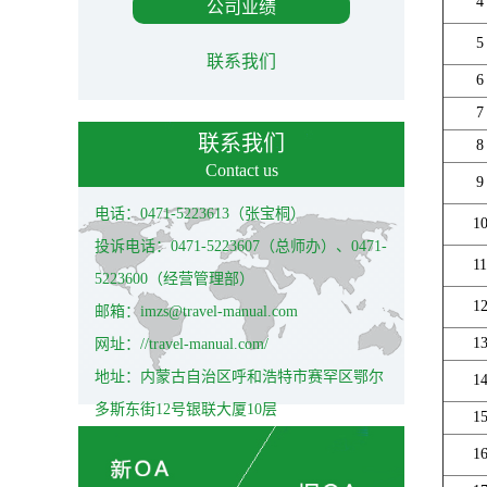
4
公司业绩
5
联系我们
6
7
联系我们
8
Contact us
9
电话：0471-5223613（张宝桐）
1
投诉电话：0471-5223607（总师办）、0471-
11
5223600（经营管理部）
1
邮箱：imzs@travel-manual.com
1
网址：//travel-manual.com/
地址：内蒙古自治区呼和浩特市赛罕区鄂尔
1
多斯东街12号银联大厦10层
1
1