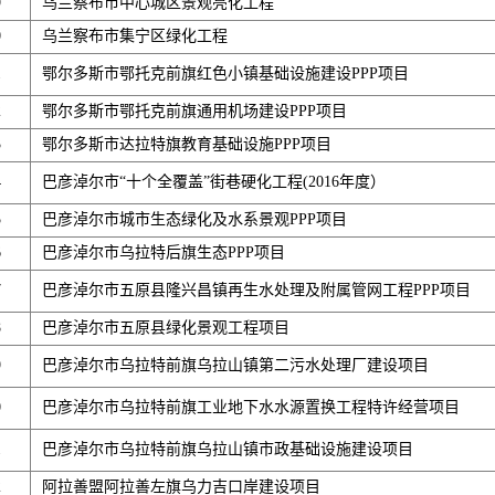
9
乌兰察布市中心城区景观亮化工程
0
乌兰察布市集宁区绿化工程
1
鄂尔多斯市鄂托克前旗红色小镇基础设施建设PPP项目
2
鄂尔多斯市鄂托克前旗通用机场建设PPP项目
3
鄂尔多斯市达拉特旗教育基础设施PPP项目
4
巴彦淖尔市“十个全覆盖”街巷硬化工程(2016年度）
5
巴彦淖尔市城市生态绿化及水系景观PPP项目
6
巴彦淖尔市乌拉特后旗生态PPP项目
7
巴彦淖尔市五原县隆兴昌镇再生水处理及附属管网工程PPP项目
8
巴彦淖尔市五原县绿化景观工程项目
9
巴彦淖尔市乌拉特前旗乌拉山镇第二污水处理厂建设项目
0
巴彦淖尔市乌拉特前旗工业地下水水源置换工程特许经营项目
1
巴彦淖尔市乌拉特前旗乌拉山镇市政基础设施建设项目
2
阿拉善盟阿拉善左旗乌力吉口岸建设项目